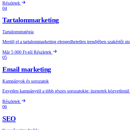
Részletek
04
Tartalommarketing
Tartalomstratégia
Merülj el a tartalommarketing elengedhetetlen trendjében szakértői s
Már 5 000 Ft-tól
Részletek
05
Email marketing
Kampányok és sorozatok
Egyetlen kampánytól a több részes sorozatokig: üzenetek közvetlenül 
Részletek
06
SEO