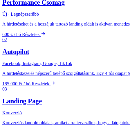
Performance Csomag
Új · Legnépszerűbb
A hirdetéseket és a hozzájuk tartozó landing oldalt is aktívan mened
600 € / hó
Részletek
02
Autopilot
Facebook, Instagram, Google, TikTok
A hirdetéskezelés népszerű belépő szolgáltatásunk. Egy 4 fős csapat 
185 000 Ft / hó
Részletek
03
Landing Page
Konverzió
Konverziós landoló oldalak, amiket arra terveztünk, hogy a látogatók