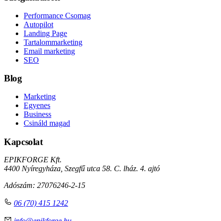
Performance Csomag
Autopilot
Landing Page
Tartalommarketing
Email marketing
SEO
Blog
Marketing
Egyenes
Business
Csináld magad
Kapcsolat
EPIKFORGE Kft.
4400 Nyíregyháza, Szegfű utca 58. C. lház. 4. ajtó
Adószám: 27076246-2-15
06 (70) 415 1242
info@epikforge.hu