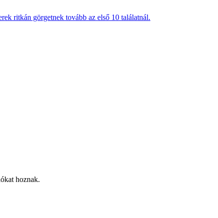
ek ritkán görgetnek tovább az első 10 találatnál.
lókat hoznak.