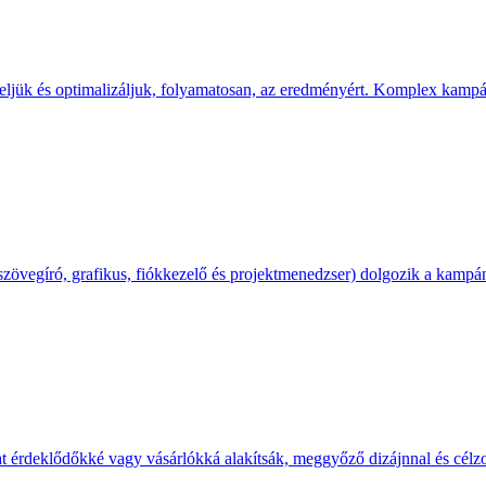
zseljük és optimalizáljuk, folyamatosan, az eredményért. Komplex kamp
(szövegíró, grafikus, fiókkezelő és projektmenedzser) dolgozik a kampá
at érdeklődőkké vagy vásárlókká alakítsák, meggyőző dizájnnal és célzo